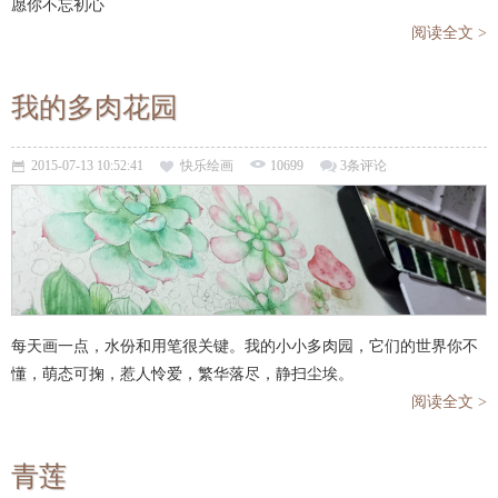
愿你不忘初心
阅读全文 >
我的多肉花园
2015-07-13 10:52:41
快乐绘画
10699
3条评论
每天画一点，水份和用笔很关键。我的小小多肉园，它们的世界你不
懂，萌态可掬，惹人怜爱，繁华落尽，静扫尘埃。
阅读全文 >
青莲