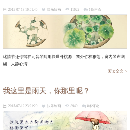
2015-07-13 10:51:45
快乐绘画
11022
1条评论
此情节还停留在元音琴院那块世外桃源，窗外竹林雅莲，窗内琴声幽
幽，人静心清!
阅读全文 >
我这里是雨天，你那里呢？
2015-07-12 23:21:29
快乐绘画
8949
0条评论